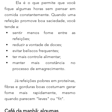
	Ela é o que permite que você 
fique algumas horas sem pensar em 
comida constantemente. Quando uma 
refeição promove boa saciedade, você 
tende a:
sentir menos fome entre as 
refeições;
reduzir a vontade de doces;
evitar beliscos frequentes;
ter mais controle alimentar;
manter mais constância no 
processo de emagrecimento.
	Já refeições pobres em proteínas, 
fibras e gorduras boas costumam gerar 
fome mais rapidamente, mesmo 
quando parecem "leves" ou "fit".
Café da manhã: algumas 