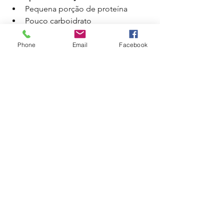
Pequena porção de proteína
Pouco carboidrato
Poucos vegetais
Phone
Email
Facebook
	Quando o almoço não atende às 
necessidades do organismo, é comum 
surgir:
fome intensa no final da tarde;